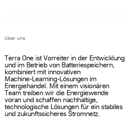
Über uns
T
e
r
r
a
O
n
e
i
s
t
V
o
r
r
e
i
t
e
r
i
n
d
e
r
E
n
t
w
i
c
k
l
u
n
g
u
n
d
i
m
B
e
t
r
i
e
b
v
o
n
B
a
t
t
e
r
i
e
s
p
e
i
c
h
e
r
n
,
k
o
m
b
i
n
i
e
r
t
m
i
t
i
n
n
o
v
a
t
i
v
e
n
M
a
c
h
i
n
e
-
L
e
a
r
n
i
n
g
-
L
ö
s
u
n
g
e
n
i
m
E
n
e
r
g
i
e
h
a
n
d
e
l
.
M
i
t
e
i
n
e
m
v
i
s
i
o
n
ä
r
e
n
T
e
a
m
t
r
e
i
b
e
n
w
i
r
d
i
e
E
n
e
r
g
i
e
w
e
n
d
e
v
o
r
a
n
u
n
d
s
c
h
a
f
f
e
n
n
a
c
h
h
a
l
t
i
g
e
,
t
e
c
h
n
o
l
o
g
i
s
c
h
e
L
ö
s
u
n
g
e
n
f
ü
r
e
i
n
s
t
a
b
i
l
e
s
u
n
d
z
u
k
u
n
f
t
s
s
i
c
h
e
r
e
s
S
t
r
o
m
n
e
t
z
.