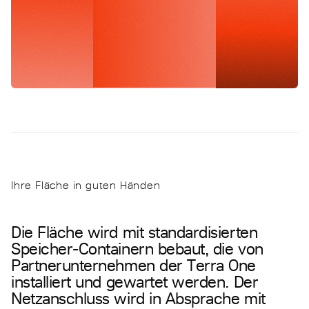
Ihre Fläche in guten Händen
D
i
e
F
l
ä
c
h
e
w
i
r
d
m
i
t
s
t
a
n
d
a
r
d
i
s
i
e
r
t
e
n
S
p
e
i
c
h
e
r
-
C
o
n
t
a
i
n
e
r
n
b
e
b
a
u
t
,
d
i
e
v
o
n
P
a
r
t
n
e
r
u
n
t
e
r
n
e
h
m
e
n
d
e
r
T
e
r
r
a
O
n
e
i
n
s
t
a
l
l
i
e
r
t
u
n
d
g
e
w
a
r
t
e
t
w
e
r
d
e
n
.
D
e
r
N
e
t
z
a
n
s
c
h
l
u
s
s
w
i
r
d
i
n
A
b
s
p
r
a
c
h
e
m
i
t