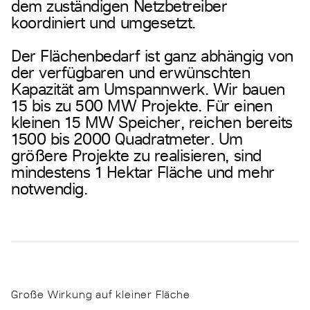
d
e
m
z
u
s
t
ä
n
d
i
g
e
n
N
e
t
z
b
e
t
r
e
i
b
e
r
k
o
o
r
d
i
n
i
e
r
t
u
n
d
u
m
g
e
s
e
t
z
t
.
D
e
r
F
l
ä
c
h
e
n
b
e
d
a
r
f
i
s
t
g
a
n
z
a
b
h
ä
n
g
i
g
v
o
n
d
e
r
v
e
r
f
ü
g
b
a
r
e
n
u
n
d
e
r
w
ü
n
s
c
h
t
e
n
K
a
p
a
z
i
t
ä
t
a
m
U
m
s
p
a
n
n
w
e
r
k
.
W
i
r
b
a
u
e
n
1
5
b
i
s
z
u
5
0
0
M
W
P
r
o
j
e
k
t
e
.
F
ü
r
e
i
n
e
n
k
l
e
i
n
e
n
1
5
M
W
S
p
e
i
c
h
e
r
,
r
e
i
c
h
e
n
b
e
r
e
i
t
s
1
5
0
0
b
i
s
2
0
0
0
Q
u
a
d
r
a
t
m
e
t
e
r
.
U
m
g
r
ö
ß
e
r
e
P
r
o
j
e
k
t
e
z
u
r
e
a
l
i
s
i
e
r
e
n
,
s
i
n
d
m
i
n
d
e
s
t
e
n
s
1
H
e
k
t
a
r
F
l
ä
c
h
e
u
n
d
m
e
h
r
n
o
t
w
e
n
d
i
g
.
Große Wirkung auf kleiner Fläche